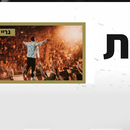
ת
גריי 