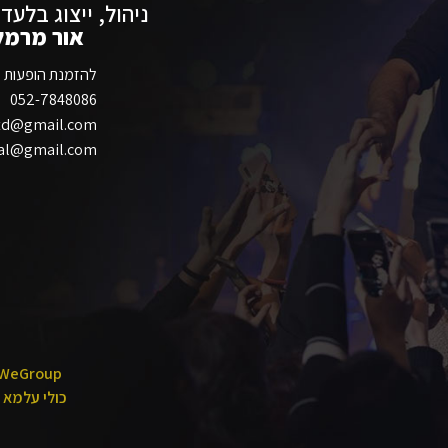
ניהול, ייצוג בלעדי
אור מרמל
להזמנת הופעות HelloBooking
‭052-7848086
ltd@gmail.com
cial@gmail.com
WeGroup
כולי עלמא
–